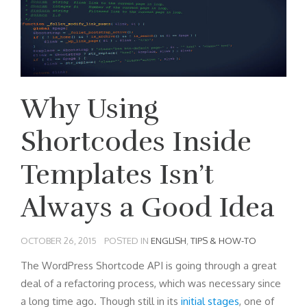
Why Using
Shortcodes Inside
Templates Isn’t
Always a Good Idea
OCTOBER 26, 2015
POSTED IN
ENGLISH
,
TIPS & HOW-TO
The WordPress Shortcode API is going through a great
deal of a refactoring process, which was necessary since
a long time ago. Though still in its
initial stages
, one of