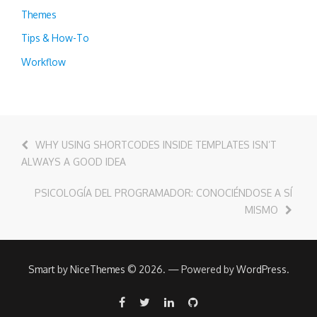
Themes
Tips & How-To
Workflow
WHY USING SHORTCODES INSIDE TEMPLATES ISN’T
ALWAYS A GOOD IDEA
PSICOLOGÍA DEL PROGRAMADOR: CONOCIÉNDOSE A SÍ
MISMO
Smart
by
NiceThemes
© 2026. — Powered by
WordPress
.